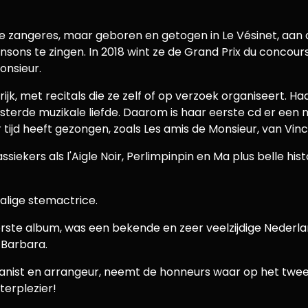
 zangeres, maar geboren en getogen in Le Vésinet, aan d
sons te zingen. In 2018 wint ze de Grand Prix du concours
onsieur.
jk, met recitals die ze zelf of op verzoek organiseert. H
erde muzikale liefde. Daarom is haar eerste cd er een m
tijd heeft gezongen, zoals Les amis de Monsieur, van Vin
iekers als l'Aigle Noir, Perlimpinpin en Ma plus belle his
talige stemactrice.
rste album, was een bekende en zeer veelzijdige Nederland
 Barbara.
 pianist en arrangeur, neemt de honneurs waar op het twe
terplezier!